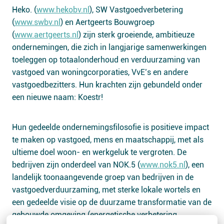
Heko. (
www.hekobv.nl
), SW Vastgoedverbetering
(
www.swbv.nl
) en Aertgeerts Bouwgroep
(
www.aertgeerts.nl
) zijn sterk groeiende, ambitieuze
ondernemingen, die zich in langjarige samenwerkingen
toeleggen op totaalonderhoud en verduurzaming van
vastgoed van woningcorporaties, VvE’s en andere
vastgoedbezitters. Hun krachten zijn gebundeld onder
een nieuwe naam: Koestr!
Hun gedeelde ondernemingsfilosofie is positieve impact
te maken op vastgoed, mens en maatschappij, met als
ultieme doel woon- en werkgeluk te vergroten. De
bedrijven zijn onderdeel van NOK.5 (
www.nok5.nl
), een
landelijk toonaangevende groep van bedrijven in de
vastgoedverduurzaming, met sterke lokale wortels en
een gedeelde visie op de duurzame transformatie van de
gebouwde omgeving (energetische verbetering,