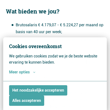
Wat bieden we jou?
Brutosalaris € 4.179,07 - € 5.224,27 per maand op
basis van 40 uur per week;
Een arbeidsovereenkomst voor bepaalde tijd met
Cookies overeenkomst
uitzicht op onbepaalde tijd;
Pensioenregeling;
We gebruiken cookies zodat we je de beste website 
25 vakantiedagen en 7 ATV-dagen op fulltime
ervaring te kunnen bieden.
basis;
Meer opties
Smartphone en laptop;
Winstdelingsregeling;
Het noodzakelijke accepteren
Werken in de goede sfeer van een sociale
organisatie, die landelijk opereert en waar
Alles accepteren
transparantie en collegialiteit centraal staan;