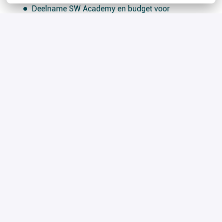
Deelname SW Academy en budget voor
professionele ontwikkeling;
Goed inwerkprogramma waarbij je uitgebreid
kennis maakt met de organisatie.
Wat vragen we?
Je hebt een mbo-opleiding in de bouwkunde of een
schildersvakopleiding aangevuld met
bouwkundige kennis (niveau 4) afgerond;
Minimaal 3 jaar ervaring in een vergelijkbare
functie;
Je werkt nauwkeurig en met enthousiasme;
Je bent pro actief, zelfstandig en neemt initiatief;