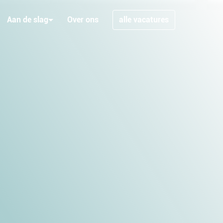
Aan de slag
Over ons
alle vacatures