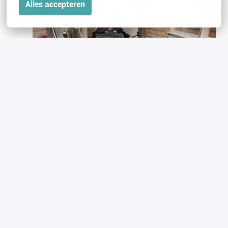
Alles accepteren
Wat bieden we jou?
Een arbeidsovereenkomst voor bepaalde tijd met
uitzicht op onbepaalde tijd;
Salaris van €
21,40 tot € 26,71 bruto per uur, we
volgen de schilders cao;
25 vakantiedagen en 7 ATV-dagen op fulltime