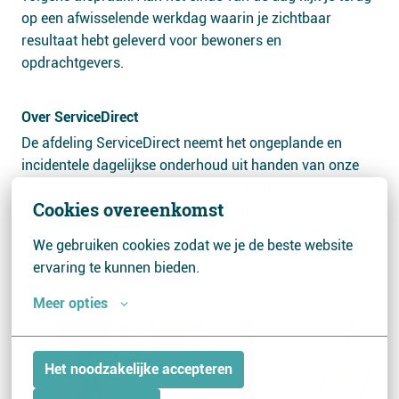
op een afwisselende werkdag waarin je zichtbaar
resultaat hebt geleverd voor bewoners en
opdrachtgevers.
Over ServiceDirect
De afdeling ServiceDirect neemt het ongeplande en
incidentele dagelijkse onderhoud uit handen van onze
opdrachtgevers. Dat betekent dat wij klaarstaan
Cookies overeenkomst
wanneer het nodig is: snel, vakkundig en betrouwbaar.
Met onze servicemonteurs zorgen wij ervoor dat
We gebruiken cookies zodat we je de beste website 
gebouwen veilig, comfortabel en goed onderhouden
ervaring te kunnen bieden.
blijven.
Meer opties
Het noodzakelijke accepteren